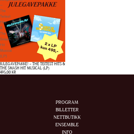
–
The
Teitest
Hits
&
The
Smash
Hit
Musical
(LP)
JULEGAVEPAKKE! – THE TEITEST HITS &
THE SMASH HIT MUSICAL (LP)
495,00 KR
PROGRAM
BILLETTER
NETTBUTIKK
ENSEMBLE
INFO