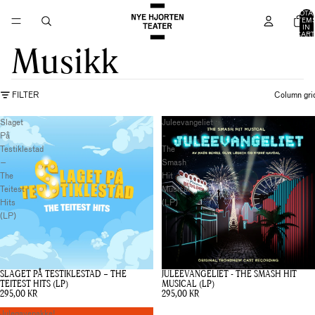
TOTA
ITEM
IN
CART
0
Musikk
FILTER
Column gri
Slaget
Juleevangeliet
På
-
Testiklestad
The
–
Smash
The
Hit
Teitest
Musical
Hits
(LP)
(LP)
SLAGET PÅ TESTIKLESTAD – THE
JULEEVANGELIET - THE SMASH HIT
TEITEST HITS (LP)
MUSICAL (LP)
295,00 KR
295,00 KR
Julegavepakke!